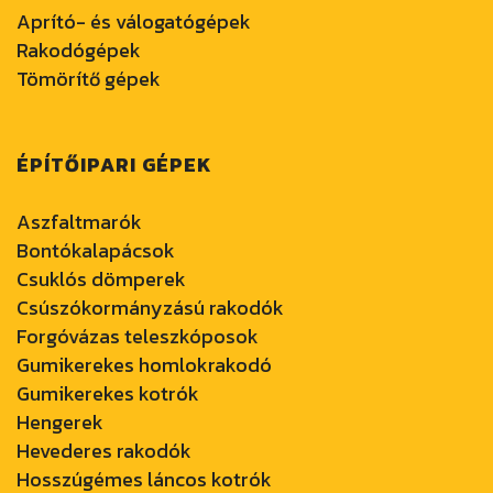
Aprító- és válogatógépek
Rakodógépek
Tömörítő gépek
ÉPÍTŐIPARI GÉPEK
Aszfaltmarók
Bontókalapácsok
Csuklós dömperek
Csúszókormányzású rakodók
Forgóvázas teleszkóposok
Gumikerekes homlokrakodó
Gumikerekes kotrók
Hengerek
Hevederes rakodók
Hosszúgémes láncos kotrók