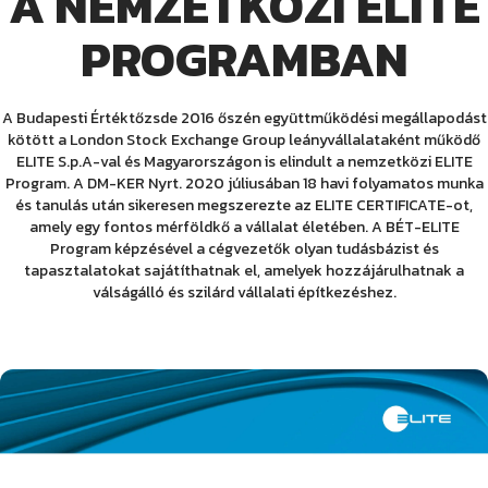
A NEMZETKÖZI ELITE
PROGRAMBAN
A Budapesti Értéktőzsde 2016 őszén együttműködési megállapodást
kötött a London Stock Exchange Group leányvállalataként működő
ELITE S.p.A-val és Magyarországon is elindult a nemzetközi ELITE
Program. A DM-KER Nyrt. 2020 júliusában 18 havi folyamatos munka
és tanulás után sikeresen megszerezte az ELITE CERTIFICATE-ot,
amely egy fontos mérföldkő a vállalat életében. A BÉT-ELITE
Program képzésével a cégvezetők olyan tudásbázist és
tapasztalatokat sajátíthatnak el, amelyek hozzájárulhatnak a
válságálló és szilárd vállalati építkezéshez.