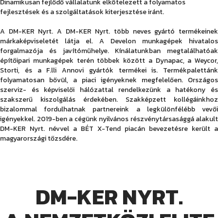
Dinamikusan fejlődő vállalatunk elkötelezett a folyamatos
fejlesztések és a szolgáltatások kiterjesztése iránt.
A DM-KER Nyrt. A DM-KER Nyrt. több neves gyártó termékeinek
márkaképviseletét látja el. A Develon munkagépek hivatalos
forgalmazója és javítóműhelye. Kínálatunkban megtalálhatóak
építőipari munkagépek terén többek között a Dynapac, a Weycor,
Storti, és a F.lli Annovi gyártók termékei is. Termékpalettánk
folyamatosan bővül, a piaci igényeknek megfelelően. Országos
szerviz- és képviselői hálózattal rendelkezünk a hatékony és
szakszerű kiszolgálás érdekében. Szakképzett kollégáinkhoz
bizalommal fordulhatnak partnereink a legkülönfélébb vevői
igényekkel. 2019-ben a cégünk nyilvános részvénytársasággá alakult
DM-KER Nyrt. névvel a BÉT X-Tend piacán bevezetésre került a
magyarországi tőzsdére.
DM-KER NYRT.