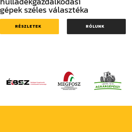
hulladékgazdálkodási
gépek széles választéka
RÉSZLETEK
RÓLUNK