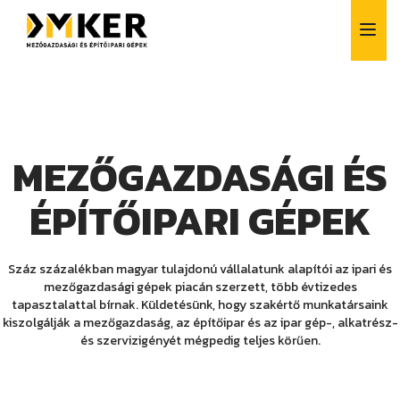
MEZŐGAZDASÁGI ÉS
ÉPÍTŐIPARI GÉPEK
Alkatrész értékesítés
Bérlés
Száz százalékban magyar tulajdonú vállalatunk alapítói az ipari és
Finanszírozás
mezőgazdasági gépek piacán szerzett, több évtizedes
Szerviz
tapasztalattal bírnak. Küldetésünk, hogy szakértő munkatársaink
Vásárlás előtti tanácsadás
kiszolgálják a mezőgazdaság, az építőipar és az ipar gép-, alkatrész-
és szervizigényét mégpedig teljes körűen.
Szívesen segítünk!
+36 1 257 6261
info@dmker.hu