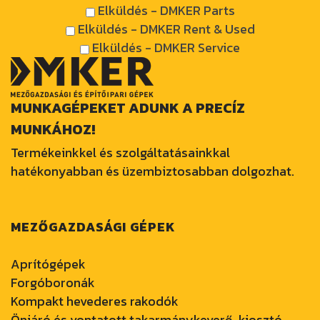
Elküldés - DMKER Parts
Elküldés - DMKER Rent & Used
Elküldés - DMKER Service
MUNKAGÉPEKET ADUNK A PRECÍZ
MUNKÁHOZ!
Termékeinkkel és szolgáltatásainkkal
hatékonyabban és üzembiztosabban dolgozhat.
MEZŐGAZDASÁGI GÉPEK
Aprítógépek
Forgóboronák
Kompakt hevederes rakodók
Önjáró és vontatott takarmánykeverő-kiosztó