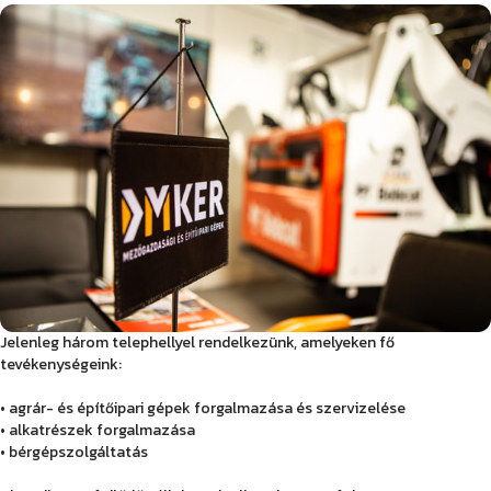
Munkatársaink
Rólunk
Híreink
Jelenleg három telephellyel rendelkezünk, amelyeken fő
tevékenységeink:
• agrár- és építőipari gépek forgalmazása és szervizelése
• alkatrészek forgalmazása
• bérgépszolgáltatás