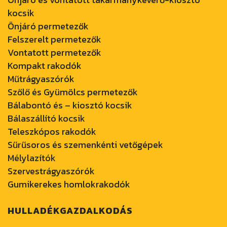
kocsik
Önjáró permetezők
Felszerelt permetezők
Vontatott permetezők
Kompakt rakodók
Műtrágyaszórók
Szőlő és Gyümölcs permetezők
Bálabontó és – kiosztó kocsik
Bálaszállító kocsik
Teleszkópos rakodók
Sűrűsoros és szemenkénti vetőgépek
Mélylazítók
Szervestrágyaszórók
Gumikerekes homlokrakodók
HULLADÉKGAZDALKODÁS