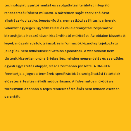
technológiát, gyártói márkát és szolgáltatási területet integráló
rendszerszállítóként működik. A háttérben saját szervizhálózat,
alkatrész-logisztika, bérgép-flotta, nemzetközi szállítási partnerek,
valamint egységes ügyfélkezelési és vállalatirányítási folyamatok
biztosítják a hosszú távon kiszámítható működést. Az oldalon közzétett
képek, műszaki adatok, leírások és információk kizárólag tájékoztató
jellegűek, nem minősülnek hivatalos ajánlatnak. A weboldalon nem
történik közvetlen online értékesítés, minden megrendelés és szerződés
egyedi egyeztetés alapján, írásos formában jön létre. A DM-KER
fenntartja a jogot a termékek, specifikációk és szolgáltatási feltételek
előzetes értesítés nélküli módosítására. A folyamatos működésre
törekszünk, azonban a teljes rendelkezésre állás nem minden esetben
garantált.