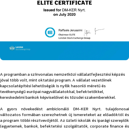
A programban a színvonalas nemzetközi vállalatfejlesztési képzés
jóval több volt, mint oktatási program. A vállalat vezetőinek
kapcsolatépítési lehetőségük is nyílik hasonló méretű és
tevékenységű európai nagyvállalatokkal, befektetőkkel,
kereskedelmi bankok képviselőivel és tőzsdei szakemberekkel.
A gyors növekedést ambicionáló DM-KER Nyrt. tulajdonosai
változatos formában szerezhetnek új ismereteket az előadóktól és
a program többi résztvevőjétől. Az üzleti iskolák és iparági szereplők
(egyetemek, bankok, befektetési szolgáltatók, corporate finance és