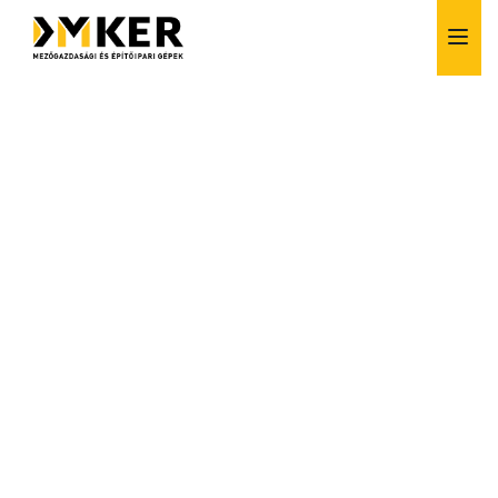
Alkatrész értékesítés
Bérlés
Finanszírozás
Szerviz
Vásárlás előtti tanácsadás
Szívesen segítünk!
+36 1 257 6261
info@dmker.hu