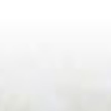
Munkatársaink
Rólunk
Híreink