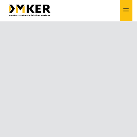
Alkatrész értékesítés
Bérlés
Finanszírozás
Szerviz
Vásárlás előtti tanácsadás
Szívesen segítünk!
+36 1 257 6261
info@dmker.hu