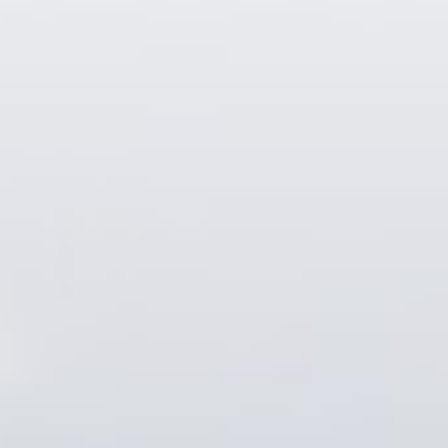
Munkatársaink
Rólunk
Híreink