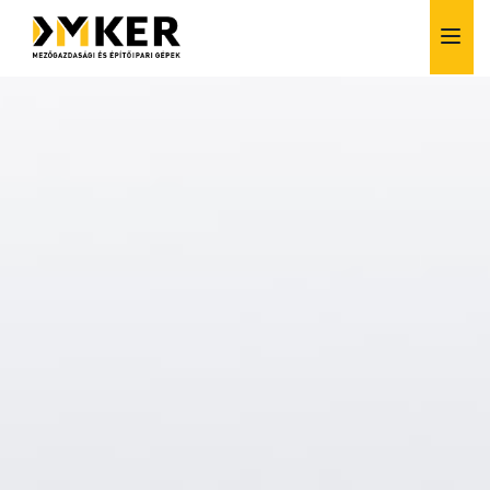
Alkatrész értékesítés
Bérlés
Finanszírozás
Szerviz
Vásárlás előtti tanácsadás
Szívesen segítünk!
+36 1 257 6261
info@dmker.hu