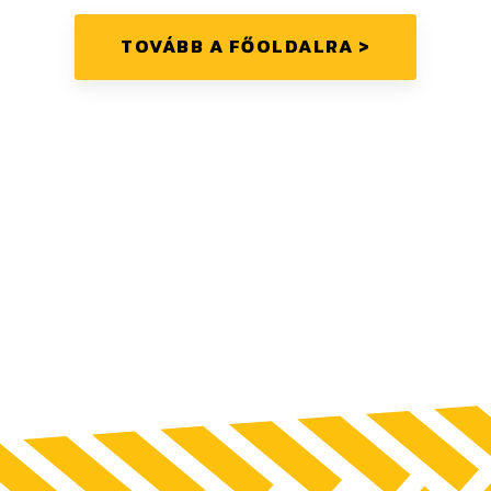
Munkatársaink
Rólunk
TOVÁBB A FŐOLDALRA >
Híreink