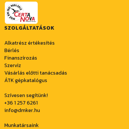
SZOLGÁLTATÁSOK
Alkatrész értékesítés
Bérlés
Finanszírozás
Szerviz
Vásárlás előtti tanácsadás
ÁTK gépkatalógus
Szívesen segítünk!
+36 1 257 6261
info@dmker.hu
Munkatársaink