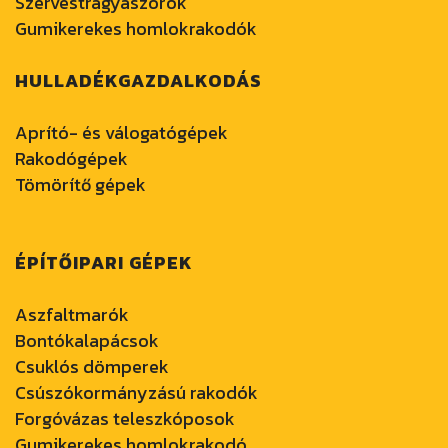
Szervestrágyaszórók
Gumikerekes homlokrakodók
HULLADÉKGAZDALKODÁS
Aprító- és válogatógépek
Rakodógépek
Tömörítő gépek
ÉPÍTŐIPARI GÉPEK
Aszfaltmarók
Bontókalapácsok
Csuklós dömperek
Csúszókormányzású rakodók
Forgóvázas teleszkóposok
Gumikerekes homlokrakodó