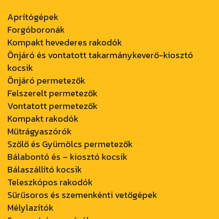
Aprítógépek
Forgóboronák
Kompakt hevederes rakodók
Önjáró és vontatott takarmánykeverő-kiosztó
kocsik
Önjáró permetezők
Felszerelt permetezők
Vontatott permetezők
Kompakt rakodók
Műtrágyaszórók
Szőlő és Gyümölcs permetezők
Bálabontó és – kiosztó kocsik
Bálaszállító kocsik
Teleszkópos rakodók
Sűrűsoros és szemenkénti vetőgépek
Mélylazítók