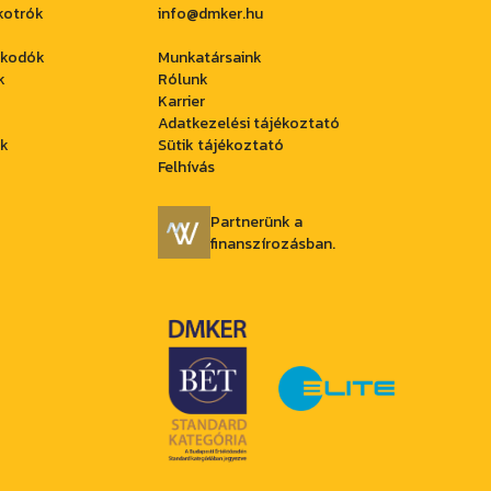
kotrók
info@dmker.hu
akodók
Munkatársaink
k
Rólunk
Karrier
Adatkezelési tájékoztató
ek
Sütik tájékoztató
Felhívás
Partnerünk a
finanszírozásban.