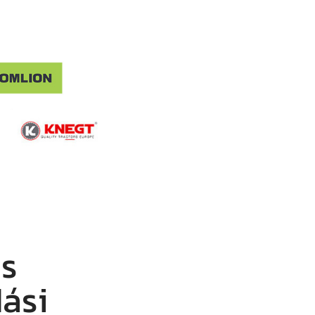
és
ási