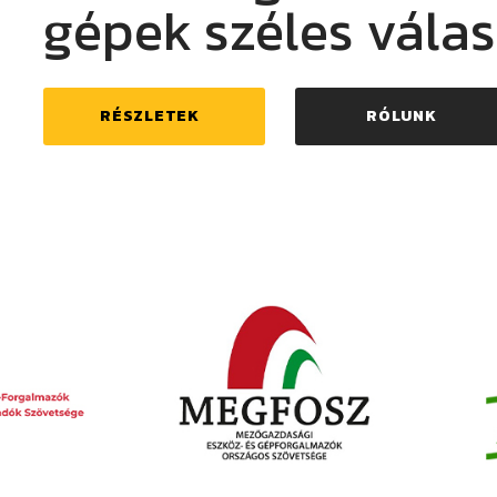
gépek széles vála
RÉSZLETEK
RÓLUNK