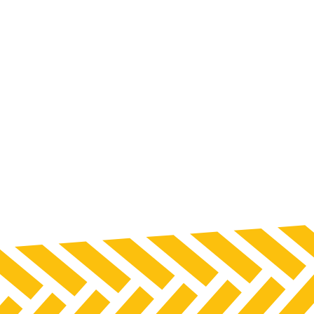
Teleszkópos rakodók
Sűrűsoros és szemen
vetőgépek
Mélylazítók
Szervestrágyaszórók
Gumikerekes
homlokrakodók
Hulladékgazdalkod
Aprító- és válogatóg
Rakodógépek
Tömörítő gépek