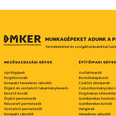
MUNKAGÉPEKET ADUNK A P
Termékeinkkel és szolgáltatásainkkal ha
MEZŐGAZDASÁGI GÉPEK
ÉPÍTŐIPARI GÉPE
Aprítógépek
Aszfaltmarók
Forgóboronák
Bontókalapácsok
Kompakt hevederes rakodók
Csuklós dömperek
Önjáró és vontatott takarmánykeverő-
Csúszókormányzású 
kiosztó kocsik
Forgóvázas teleszkó
Önjáró permetezők
Gumikerekes homlokr
Felszerelt permetezők
Gumikerekes kotrók
Vontatott permetezők
Hengerek
Kompakt rakodók
Hevederes rakodók