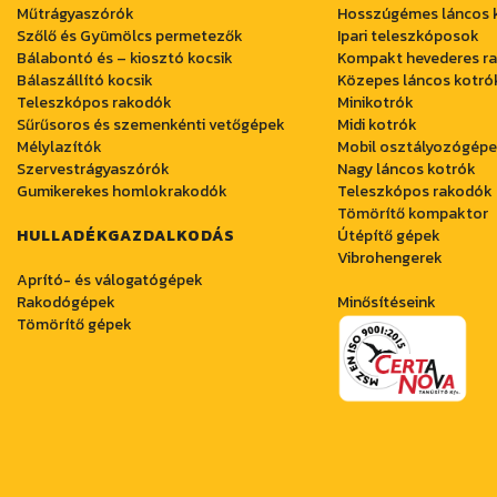
Műtrágyaszórók
Hosszúgémes láncos 
Szőlő és Gyümölcs permetezők
Ipari teleszkóposok
Bálabontó és – kiosztó kocsik
Kompakt hevederes r
Bálaszállító kocsik
Közepes láncos kotró
Teleszkópos rakodók
Minikotrók
Sűrűsoros és szemenkénti vetőgépek
Midi kotrók
Mélylazítók
Mobil osztályozógép
Szervestrágyaszórók
Nagy láncos kotrók
Gumikerekes homlokrakodók
Teleszkópos rakodók
Tömörítő kompaktor
HULLADÉKGAZDALKODÁS
Útépítő gépek
Vibrohengerek
Aprító- és válogatógépek
Rakodógépek
Minősítéseink
Tömörítő gépek