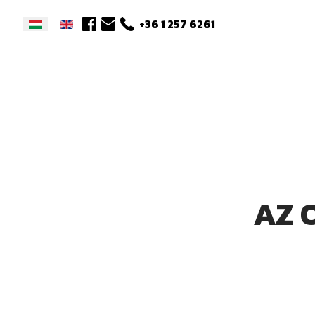
+36 1 257 6261
Aprítógépek
F.lli.Annovi
Forgóboronák
Develon
Kompakt hevederes r
Dynapac
Önjáró és vontatott
Knegt
takarmánykeverő-kio
kocsik
Storti
Önjáró permetezők
Tecnoma
Felszerelt permetező
Unia
AZ 
Vontatott permetez
Weycor
Kompakt rakodók
Zoomlion
Műtrágyaszórók
Szőlő és Gyümölcs
permetezők
Bálabontó és – kiosz
kocsik
Bálaszállító kocsik