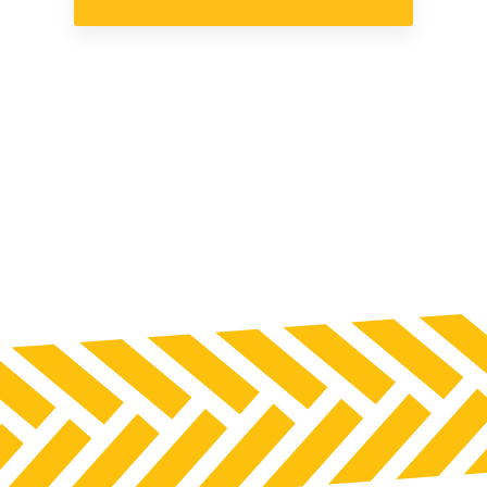
Mobil osztályozógépek
kénti
Nagy láncos kotrók
Teleszkópos rakodók
Tömörítő kompaktor
Útépítő gépek
Vibrohengerek
ás
épek