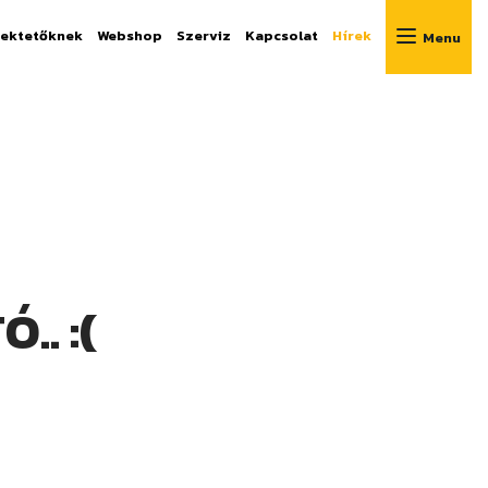
fektetőknek
Webshop
Szerviz
Kapcsolat
Hírek
Menu
z értékesítés
írozás
 előtti tanácsadás
n segítünk!
7 6261
. :(
ker.hu
rsaink