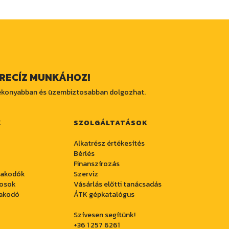
RECÍZ MUNKÁHOZ!
tékonyabban és üzembiztosabban dolgozhat.
K
SZOLGÁLTATÁSOK
Alkatrész értékesítés
Bérlés
Finanszírozás
rakodók
Szerviz
posok
Vásárlás előtti tanácsadás
akodó
ÁTK gépkatalógus
Szívesen segítünk!
+36 1 257 6261