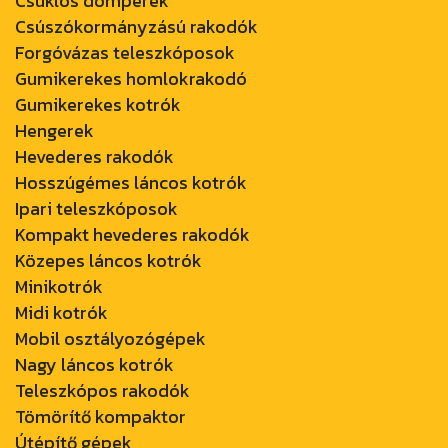
Csuklós dömperek
Csúszókormányzású rakodók
Forgóvázas teleszkóposok
Gumikerekes homlokrakodó
Gumikerekes kotrók
Hengerek
Hevederes rakodók
Hosszúgémes láncos kotrók
Ipari teleszkóposok
Kompakt hevederes rakodók
Közepes láncos kotrók
Minikotrók
Midi kotrók
Mobil osztályozógépek
Nagy láncos kotrók
Teleszkópos rakodók
Tömörítő kompaktor
Útépítő gépek