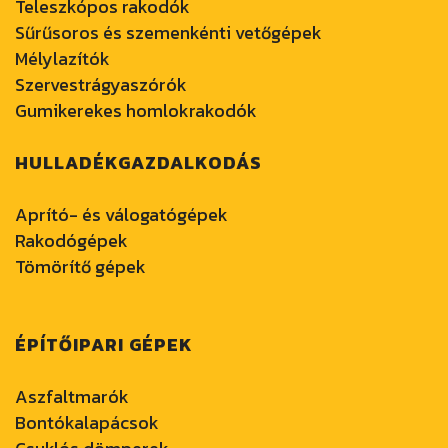
Teleszkópos rakodók
Sűrűsoros és szemenkénti vetőgépek
Mélylazítók
Szervestrágyaszórók
Gumikerekes homlokrakodók
HULLADÉKGAZDALKODÁS
Aprító- és válogatógépek
Rakodógépek
Tömörítő gépek
ÉPÍTŐIPARI GÉPEK
Aszfaltmarók
Bontókalapácsok