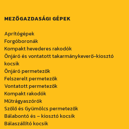
MEZŐGAZDASÁGI GÉPEK
Aprítógépek
Forgóboronák
Kompakt hevederes rakodók
Önjáró és vontatott takarmánykeverő-kiosztó
kocsik
Önjáró permetezők
Felszerelt permetezők
Vontatott permetezők
Kompakt rakodók
Műtrágyaszórók
Szőlő és Gyümölcs permetezők
Bálabontó és – kiosztó kocsik
Bálaszállító kocsik