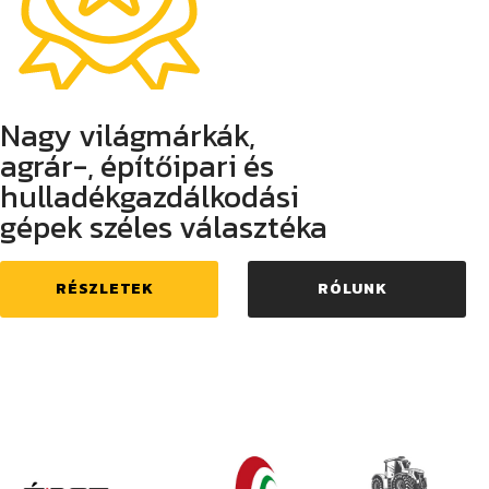
Nagy világmárkák,
agrár-, építőipari és
hulladékgazdálkodási
gépek széles választéka
RÉSZLETEK
RÓLUNK