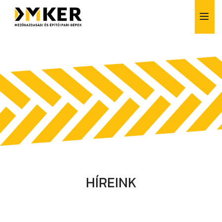
Alkatrész értékesítés
Bérlés
Finanszírozás
Szerviz
Vásárlás előtti tanácsadás
HÍREINK
Szívesen segítünk!
+36 1 257 6261
info@dmker.hu