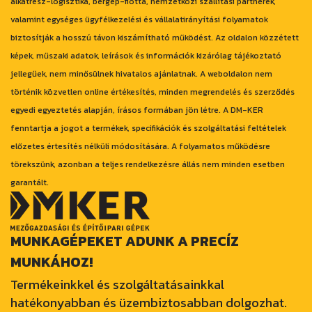
alkatrész-logisztika, bérgép-flotta, nemzetközi szállítási partnerek,
valamint egységes ügyfélkezelési és vállalatirányítási folyamatok
biztosítják a hosszú távon kiszámítható működést. Az oldalon közzétett
képek, műszaki adatok, leírások és információk kizárólag tájékoztató
jellegűek, nem minősülnek hivatalos ajánlatnak. A weboldalon nem
történik közvetlen online értékesítés, minden megrendelés és szerződés
egyedi egyeztetés alapján, írásos formában jön létre. A DM-KER
fenntartja a jogot a termékek, specifikációk és szolgáltatási feltételek
előzetes értesítés nélküli módosítására. A folyamatos működésre
törekszünk, azonban a teljes rendelkezésre állás nem minden esetben
garantált.
MUNKAGÉPEKET ADUNK A PRECÍZ
MUNKÁHOZ!
Termékeinkkel és szolgáltatásainkkal
hatékonyabban és üzembiztosabban dolgozhat.