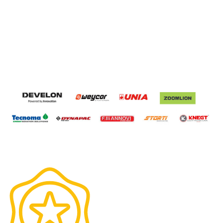
Munkatársaink
Rólunk
Híreink