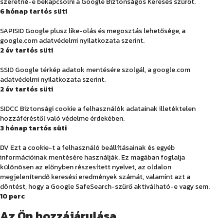
szeretné-e bekapcsolni a Google Biztonságos Keresés szűrőt.
6 hónap tartós süti
SAPISID Google plusz like-olás és megosztás lehetősége, a
google.com adatvédelmi nyilatkozata szerint.
2 év tartós süti
SSID Google térkép adatok mentésére szolgál, a google.com
adatvédelmi nyilatkozata szerint.
2 év tartós süti
SIDCC Biztonsági cookie a felhasználók adatainak illetéktelen
hozzáféréstől való védelme érdekében.
3 hónap tartós süti
DV Ezt a cookie-t a felhasználó beállításainak és egyéb
információinak mentésére használják. Ez magában foglalja
különösen az előnyben részesített nyelvet, az oldalon
megjelenítendő keresési eredmények számát, valamint azt a
döntést, hogy a Google SafeSearch-szűrő aktiválható-e vagy sem.
10 perc
Az Ön hozzájárulása