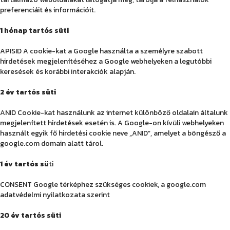
preferenciáit és információit.
1 hónap tartós süti
APISID A cookie-kat a Google használta a személyre szabott
hirdetések megjelenítéséhez a Google webhelyeken a legutóbbi
keresések és korábbi interakciók alapján.
2 év tartós süti
ANID Cookie-kat használunk az internet különböző oldalain általunk
megjelenített hirdetések esetén is. A Google-on kívüli webhelyeken
használt egyik fő hirdetési cookie neve „ANID”, amelyet a böngésző a
google.com domain alatt tárol.
1 év tartós sü
ti
CONSENT Google térképhez szükséges cookiek, a google.com
adatvédelmi nyilatkozata szerint
20 év tartós süti