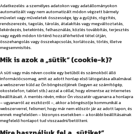
Adatkezelés: a személyes adatokon vagy adatállományokon
automatizált vagy nem automatizált módon végzett bármely
művelet vagy műveletek összessége, így a gyűjtés, rögzítés,
rendszerezés, tagolás, tárolás, átalakítás vagy megváltoztatás,
lekérdezés, betekintés, felhasználás, közlés továbbítás, terjesztés
vagy egyéb módon történő hozzáférhetővé tétel útján,
összehangolás vagy összekapcsolás, korlátozás, törlés, illetve
megsemmisítés.
Mik is azok a „sütik” (cookie-k)?
A süti vagy más néven cookie egy betűből és számokból álló
információcsomag, amit az adott honlap első látogatása alkalmával
a webszerver küld az Ön böngészőjének (legyen az számítógép,
okostelefon, tablet stb.) azzal a céllal, hogy elmentse az internetes
beállításait. A mentés révén, mikor Ön visszatér ugyanarra a honlapra
– ugyanarról az eszközről –, akkor a böngészője kommunikál a
webszerverrel, felismeri, hogy már nem először jár az adott lapon, és
ennek megfelelően – bizonyos esetekben – a korábbi beállításainak
megfelelő honlapot tud visszaadni/betölteni.
Mire használjuk fel a „sütiket”