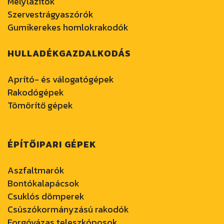
Mélylazítók
Szervestrágyaszórók
Gumikerekes homlokrakodók
HULLADÉKGAZDALKODÁS
Aprító- és válogatógépek
Rakodógépek
Tömörítő gépek
ÉPÍTŐIPARI GÉPEK
Aszfaltmarók
Bontókalapácsok
Csuklós dömperek
Csúszókormányzású rakodók
Forgóvázas teleszkóposok