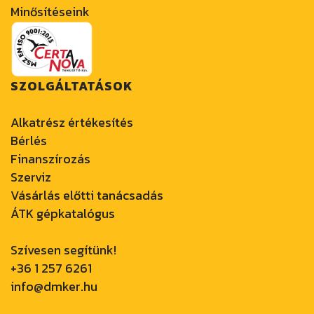
Minősítéseink
SZOLGÁLTATÁSOK
Alkatrész értékesítés
Bérlés
Finanszírozás
Szerviz
Vásárlás előtti tanácsadás
ÁTK gépkatalógus
Szívesen segítünk!
+36 1 257 6261
info@dmker.hu