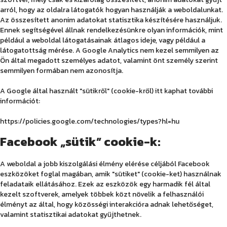
arról, hogy az oldalra látogatók hogyan használják a weboldalunkat.
Az összesített anonim adatokat statisztika készítésére használjuk.
Ennek segítségével állnak rendelkezésünkre olyan információk, mint
például a weboldal látogatásainak átlagos ideje, vagy például a
látogatottság mérése. A Google Analytics nem kezel semmilyen az
Ön által megadott személyes adatot, valamint önt személy szerint
semmilyen formában nem azonosítja.
A Google által használt "sütikről" (cookie-kről) itt kaphat további
információt:
https://policies.google.com/technologies/types?hl=hu
Facebook „sütik” cookie-k:
A weboldal a jobb kiszolgálási élmény elérése céljából Facebook
eszközöket foglal magában, amik "sütiket" (cookie-ket) használnak
feladataik ellátásához. Ezek az eszközök egy harmadik fél által
kezelt szoftverek, amelyek többek közt növelik a felhasználói
élményt az által, hogy közösségi interakcióra adnak lehetőséget,
valamint statisztikai adatokat gyűjthetnek.