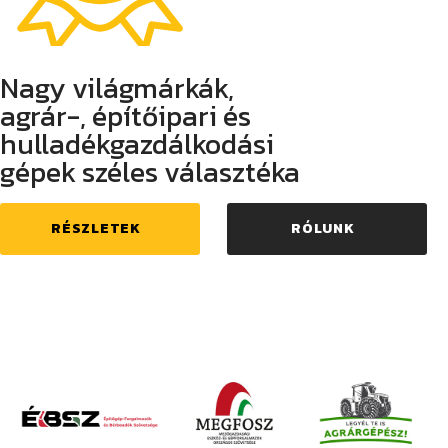
Nagy világmárkák,
agrár-, építőipari és
hulladékgazdálkodási
gépek széles választéka
RÉSZLETEK
RÓLUNK