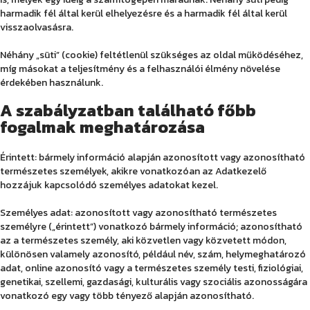
Munkatársaink
harmadik fél által kerül elhelyezésre és a harmadik fél által kerül
Rólunk
visszaolvasásra.
Híreink
Néhány „süti” (cookie) feltétlenül szükséges az oldal működéséhez,
míg másokat a teljesítmény és a felhasználói élmény növelése
érdekében használunk.
A szabályzatban található főbb
fogalmak meghatározása
Érintett: bármely információ alapján azonosított vagy azonosítható
természetes személyek, akikre vonatkozóan az Adatkezelő
hozzájuk kapcsolódó személyes adatokat kezel.
Személyes adat: azonosított vagy azonosítható természetes
személyre („érintett”) vonatkozó bármely információ; azonosítható
az a természetes személy, aki közvetlen vagy közvetett módon,
különösen valamely azonosító, például név, szám, helymeghatározó
adat, online azonosító vagy a természetes személy testi, fiziológiai,
genetikai, szellemi, gazdasági, kulturális vagy szociális azonosságára
vonatkozó egy vagy több tényező alapján azonosítható.