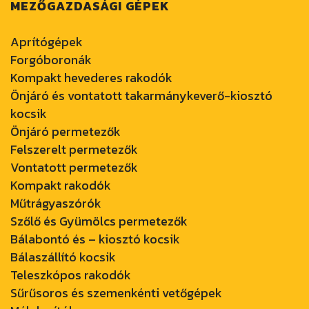
MEZŐGAZDASÁGI GÉPEK
Aprítógépek
Forgóboronák
Kompakt hevederes rakodók
Önjáró és vontatott takarmánykeverő-kiosztó
kocsik
Önjáró permetezők
Felszerelt permetezők
Vontatott permetezők
Kompakt rakodók
Műtrágyaszórók
Szőlő és Gyümölcs permetezők
Bálabontó és – kiosztó kocsik
Bálaszállító kocsik
Teleszkópos rakodók
Sűrűsoros és szemenkénti vetőgépek