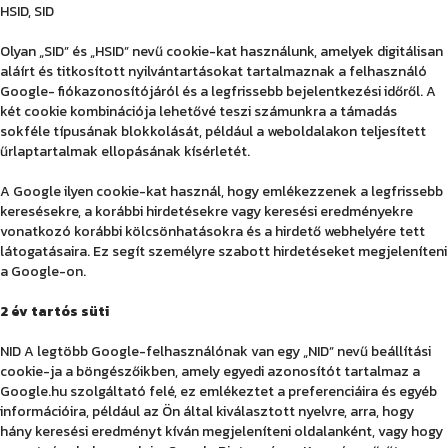
HSID, SID
Olyan „SID” és „HSID” nevű cookie-kat használunk, amelyek digitálisan
aláírt és titkosított nyilvántartásokat tartalmaznak a felhasználó
Google- fiókazonosítójáról és a legfrissebb bejelentkezési időről. A
két cookie kombinációja lehetővé teszi számunkra a támadás
sokféle típusának blokkolását, például a weboldalakon teljesített
űrlaptartalmak ellopásának kísérletét.
A Google ilyen cookie-kat használ, hogy emlékezzenek a legfrissebb
keresésekre, a korábbi hirdetésekre vagy keresési eredményekre
vonatkozó korábbi kölcsönhatásokra és a hirdető webhelyére tett
látogatásaira. Ez segít személyre szabott hirdetéseket megjeleníteni
a Google-on.
2 év tartós süti
NID A legtöbb Google-felhasználónak van egy „NID” nevű beállítási
cookie-ja a böngészőikben, amely egyedi azonosítót tartalmaz a
Google.hu szolgáltató felé, ez emlékeztet a preferenciáira és egyéb
információira, például az Ön által kiválasztott nyelvre, arra, hogy
hány keresési eredményt kíván megjeleníteni oldalanként, vagy hogy