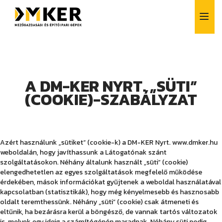
A DM-KER NYRT.
„SÜTI”
(COOKIE)-SZABÁLYZAT
Alkatrész értékesítés
Azért használunk „sütiket” (cookie-k) a DM-KER Nyrt. www.dmker.hu
Bérlés
weboldalán, hogy javíthassunk a Látogatónak szánt
Finanszírozás
szolgáltatásokon. Néhány általunk használt „süti” (cookie)
Szerviz
elengedhetetlen az egyes szolgáltatások megfelelő működése
Vásárlás előtti tanácsadás
érdekében, mások információkat gyűjtenek a weboldal használatával
kapcsolatban (statisztikák), hogy még kényelmesebb és hasznosabb
Szívesen segítünk!
oldalt teremthessünk. Néhány „süti” (cookie) csak átmeneti és
+36 1 257 6261
eltűnik, ha bezárásra kerül a böngésző, de vannak tartós változatok
info@dmker.hu
is, melyek egy ideig a számítógépén maradnak. Néhány süti pedig