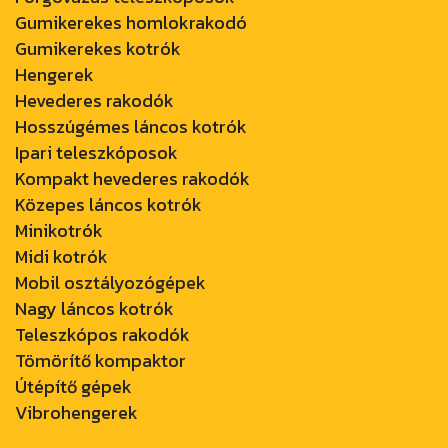
Gumikerekes homlokrakodó
Gumikerekes kotrók
Hengerek
Hevederes rakodók
Hosszúgémes láncos kotrók
Ipari teleszkóposok
Kompakt hevederes rakodók
Közepes láncos kotrók
Minikotrók
Midi kotrók
Mobil osztályozógépek
Nagy láncos kotrók
Teleszkópos rakodók
Tömörítő kompaktor
Útépítő gépek
Vibrohengerek