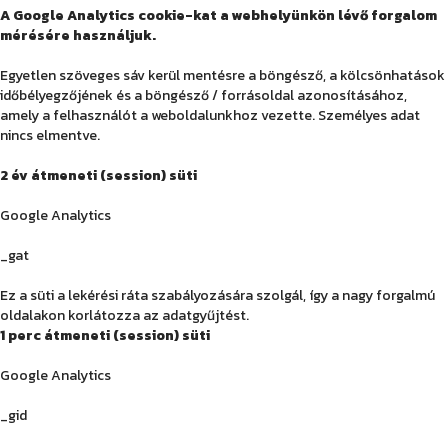
A Google Analytics cookie-kat a webhelyünkön lévő forgalom
mérésére használjuk.
Egyetlen szöveges sáv kerül mentésre a böngésző, a kölcsönhatások
időbélyegzőjének és a böngésző / forrásoldal azonosításához,
amely a felhasználót a weboldalunkhoz vezette. Személyes adat
nincs elmentve.
2 év átmeneti (session) süti
Google Analytics
_gat
Ez a süti a lekérési ráta szabályozására szolgál, így a nagy forgalmú
oldalakon korlátozza az adatgyűjtést.
1 perc átmeneti (session) süti
Google Analytics
_gid