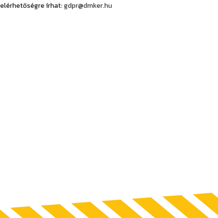
elérhetőségre írhat:
gdpr@dmker.hu