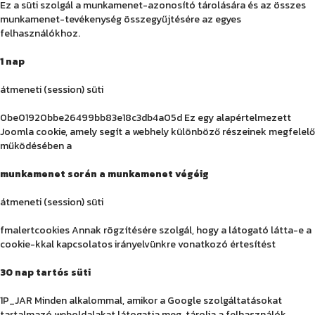
Ez a süti szolgál a munkamenet-azonosító tárolására és az összes
munkamenet-tevékenység összegyűjtésére az egyes
felhasználókhoz.
1 nap
átmeneti (session) süti
0be01920bbe26499bb83e18c3db4a05d Ez egy alapértelmezett
Joomla cookie, amely segít a webhely különböző részeinek megfelelő
működésében a
munkamenet során a munkamenet végéig
átmeneti (session) süti
fmalertcookies Annak rögzítésére szolgál, hogy a látogató látta-e a
cookie-kkal kapcsolatos irányelvünkre vonatkozó értesítést
30 nap tartós süti
1P_JAR Minden alkalommal, amikor a Google szolgáltatásokat
tartalmazó weboldalakat látogatja meg, tárolja a felhasználók