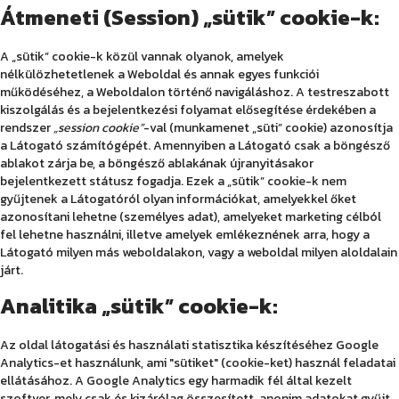
Átmeneti (Session)
„sütik” cookie-k:
A „sütik” cookie-k közül vannak olyanok, amelyek
nélkülözhetetlenek a Weboldal és annak egyes funkciói
működéséhez, a Weboldalon történő navigáláshoz. A testreszabott
kiszolgálás és a bejelentkezési folyamat elősegítése érdekében a
rendszer
„session cookie”
-val (munkamenet „süti” cookie) azonosítja
a Látogató számítógépét. Amennyiben a Látogató csak a böngésző
ablakot zárja be, a böngésző ablakának újranyitásakor
bejelentkezett státusz fogadja. Ezek a „sütik” cookie-k nem
gyűjtenek a Látogatóról olyan információkat, amelyekkel őket
azonosítani lehetne (személyes adat), amelyeket marketing célból
fel lehetne használni, illetve amelyek emlékeznének arra, hogy a
Látogató milyen más weboldalakon, vagy a weboldal milyen aloldalain
járt.
Analitika „sütik” cookie-k:
Az oldal látogatási és használati statisztika készítéséhez Google
Analytics-et használunk, ami "sütiket" (cookie-ket) használ feladatai
ellátásához. A Google Analytics egy harmadik fél által kezelt
szoftver, mely csak és kizárólag összesített, anonim adatokat gyűjt