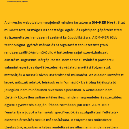
A dmker.hu weboldalon megjelenő minden tartalom a
DM-KER Nyrt.
által
működtetett, országos lefedettségű agrár- és építőipari gépértékesítési
és üzemeltetési rendszer részeként kerül publikálásra. A DM-KER több
technológiát, gyártói márkát és szolgáltatási területet integráló
rendszerszállítóként működik. A háttérben saját szervizhálózat,
alkatrész-logisztika, bérgép-flotta, nemzetközi szállítási partnerek,
valamint egységes ügyfélkezelési és vállalatirányítási folyamatok
biztosítják a hosszú távon kiszámítható működést. Az oldalon közzétett
képek, műszaki adatok, leírások és információk kizárólag tájékoztató
jellegűek, nem minősülnek hivatalos ajánlatnak. A weboldalon nem
történik közvetlen online értékesítés, minden megrendelés és szerződés
egyedi egyeztetés alapján, írásos formában jön létre. A DM-KER
fenntartja a jogot a termékek, specifikációk és szolgáltatási feltételek
előzetes értesítés nélküli módosítására. A folyamatos működésre
törekszünk, azonban a teljes rendelkezésre állás nem minden esetben