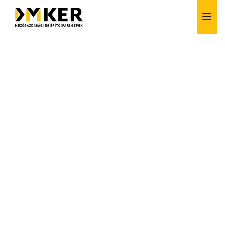
Alkatrész értékesítés
Bérlés
Finanszírozás
Szerviz
Vásárlás előtti tanácsadás
Szívesen segítünk!
+36 1 257 6261
info@dmker.hu