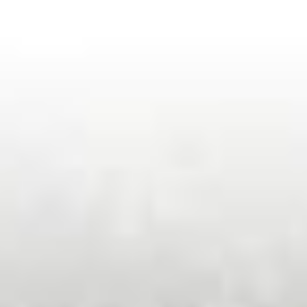
Munkatársaink
Rólunk
Híreink